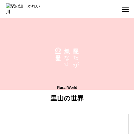
の
り
た
な
ち
す
が
Rural World
里山の世界