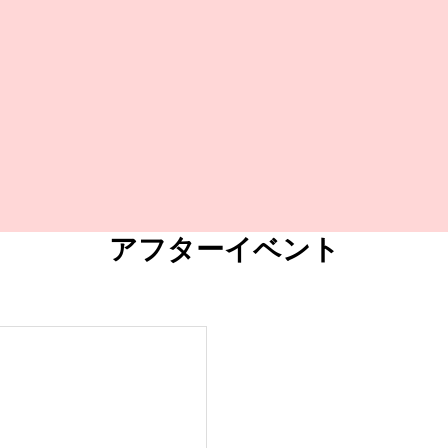
ま
しさ・雄大さなどをギャラリーにまと
泉
か
めました。
アフターイベント