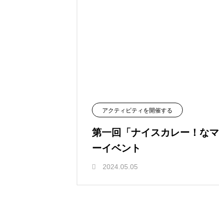
グルメ
FEATURE
06
アクティビティを開催する
第一回「ナイスカレー！なマ
ーイベント
九州で一番うまい駅弁
2024.05.05