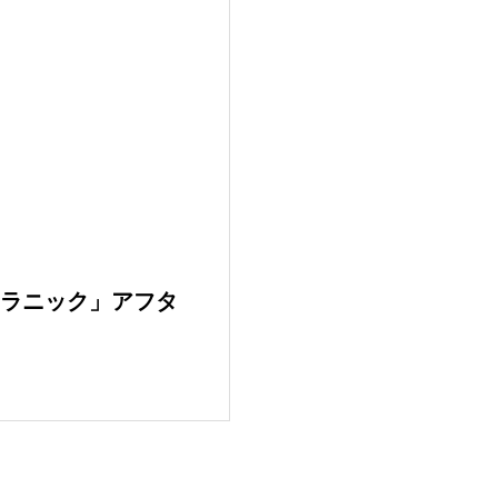
ラニック」アフタ