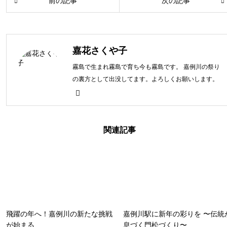
前の記事
次の記事
嘉花さくや子
霧島で生まれ霧島で育ち今も霧島です。 嘉例川の祭り
の裏方として出没してます。よろしくお願いします。
関連記事
飛躍の年へ！嘉例川の新たな挑戦
嘉例川駅に新年の彩りを 〜伝統
が始まる
息づく門松づくり〜