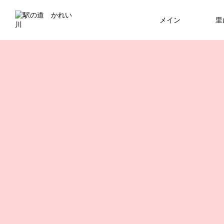
メイン
里
里山の世界
駅の道
散策
Eki no Michi
FEATURE
23
夏の夜を楽しもう！嘉例川納涼BBQ
祝・九州駅弁グランプリ連覇！
テーマソング：物産館・かあちゃん
大会
堂
嘉例川駅から始まる小径「駅の道 
2026.03.26
「忌野清志郎が選んだ場所：嘉例川
2024.11.26
2026.05.01