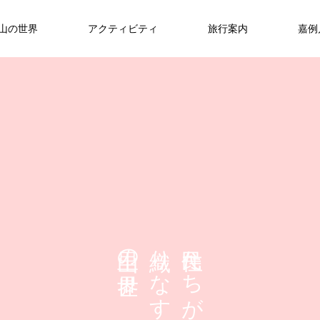
山の世界
アクティビティ
旅行案内
嘉例
里山のごちそう
大自然
かれい川駅舎
神秘と生命力に満ちたギャラリー
観光大使「さんちゃん」
の
り
た
散策
な
ち
食
嘉例川の冬支度 〜柿と大根、そして
こだわりの味、ここに誕生！ 〜かか
飛躍の年へ！嘉例川の新たな挑戦が始
す
が
おじいちゃんの名言〜
らん団子と朝ドレたまごの贅沢〜
まる
か
嘉例川〜霧島市周辺の大自然。その美
嘉
の風景」
「駅の道 かれい川」を歩いてみません
2025.02.26
2025.02.26
2025.02.27