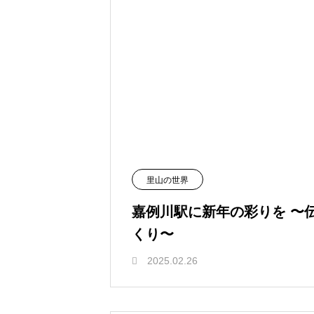
グルメ
FEATURE
06
里山の世界
嘉例川駅に新年の彩りを 〜
九州で一番うまい駅弁
くり〜
2025.02.26