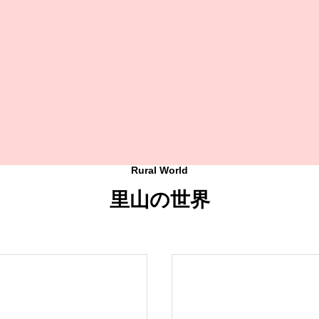
ま
しさ・雄大さなどをギャラリーにまと
泉
か
めました。
Rural World
里山の世界