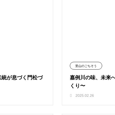
里山のごちそう
伝統が息づく門松づ
嘉例川の味、未来へ
くり〜
2025.02.26