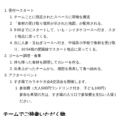
受付〜スタート
チームごとに指定されたスペースに荷物を搬送
「食材の受け取り場所が示された地図」が配布される。
9:00までにスタートして、いも・シイタケコースへ行き、スタ
ト地点に戻ってくる。
次に人参・玉ねぎコースへ行き、中福良小学校で食材を受け取
り、10:54発の肥薩線でスタート地点に戻ってくる。
ゴール〜調理・食事
持ち帰った食材を調理してカレーを作る。
出来上がったチームから、感想を発表して食べ始める。
アフターイベント
すぎ蔵でカラオケ大会&交流会を開催します。
参加費（大人500円ワンドリンク付き、子ども100円）
参加を希望の方は、すぎ蔵の入り口で参加費を支払い入場
ださい。
チームでご持参いただく物