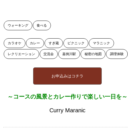
ウォーキング
食べる
カラオケ
カレー
すぎ蔵
ピクニック
マラニック
レクリエーション
交流会
嘉例川駅
秘密の地図
調理体験
お申込みはコチラ
～コースの風景とカレー作りで楽しい一日を～
Curry Maranic