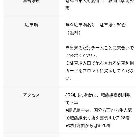
集合場所
霧島市隼人町嘉例川 嘉例川駅前公
園
駐車場
無料駐車場あり 駐車場：50台
（無料）
※出来るだけチームごとに乗合いで
ご来場ください。
※駐車場入口で配布される駐車利用
カードをフロントに掲示してくださ
い。
アクセス
JR利用の場合は、肥薩線嘉例川駅
で下車
●鹿児島中央、国分方面から隼人駅
で肥薩線乗り換え嘉例川駅7:28着
●栗野方面からは8:20着